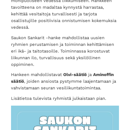
monipuoliseen vedessä liikkumiseen. Hankkeen
tavoitteena on madaltaa kynnystä harrastaa,
kehittää vesitaitoja turvallisesti ja tarjota
osallistujille positiivisia onnistumisen kokemuksia
vedessä.
Saukon Sankarit -hanke mahdollistaa uusien
ryhmien perustamisen ja toiminnan kehittämisen
eri ikä- ja taitotasoille. Toiminnassa korostuvat
liikunnan ilo, turvallisuus sekä yksilöllinen
oppiminen.
Hankeen mahdollistavat
Olvi-säätiö
ja
Aminoffin
säätiö
, joiden ansiosta pystymme laajentamaan ja
vahvistamaan seuran vesiliikuntatoimintaa.
Lisätietoa tulevista ryhmistä julkaistaan pian.