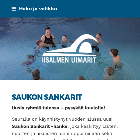
Siirry
Haku ja valikko
sivun
sisältöön
Iisalmen Uimarit ry
SAUKON SANKARIT
Uusia ryhmiä tulossa – pysykää kuulolla!
Seuralla on käynnistynyt vuoden alussa uusi
Saukon Sankarit -hanke
, joka keskittyy lasten,
nuorten ja aikuisten uinnin oppimiseen sekä