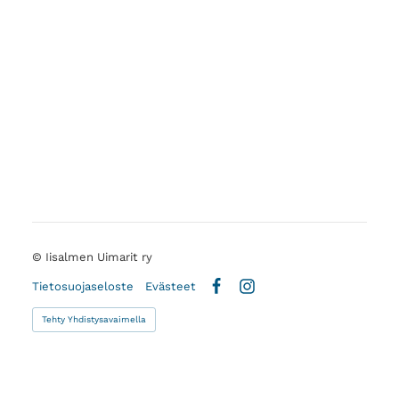
©
Iisalmen Uimarit ry
Tietosuojaseloste
Evästeet
Facebook
Instagram
Tehty Yhdistysavaimella