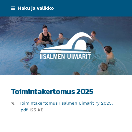
Siirry
Haku ja valikko
sivun
sisältöön
Iisalmen Uimarit ry
Toimintakertomus 2025
Toimintakertomus Iisalmen Uimarit ry 2025.
.pdf
125 KB