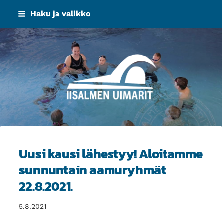
Siirry
Haku ja valikko
sivun
sisältöön
Iisalmen Uimarit ry
Uusi kausi lähestyy! Aloitamme
sunnuntain aamuryhmät
22.8.2021.
5.8.2021