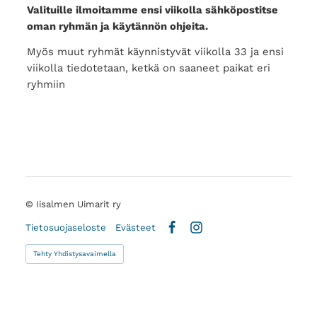
Valituille ilmoitamme ensi viikolla sähköpostitse
oman ryhmän ja käytännön ohjeita.
Myös muut ryhmät käynnistyvät viikolla 33 ja ensi
viikolla tiedotetaan, ketkä on saaneet paikat eri
ryhmiin
©
Iisalmen Uimarit ry
Tietosuojaseloste
Evästeet
Facebook
Instagram
Tehty Yhdistysavaimella