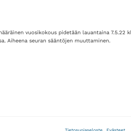
imääräinen vuosikokous pidetään lauantaina 7.5.22 k
ssa. Aiheena seuran sääntöjen muuttaminen.
Tietosuojaseloste
Evästeet