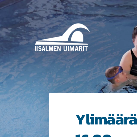
Siirry
sivun
sisältöön
Iisalmen Uimarit ry
Ylimäärä