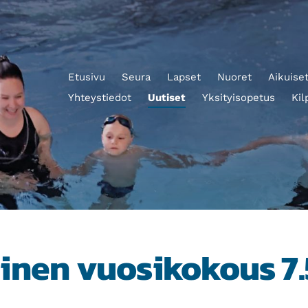
Etusivu
Seura
Lapset
Nuoret
Aikuise
Yhteystiedot
Uutiset
Yksityisopetus
Kil
inen vuosikokous 7.5