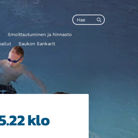
Haku
Hae
t
Ilmoittautuminen ja hinnasto
pailut
Saukon Sankarit
.22 klo