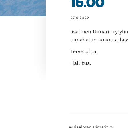
16.00
27.4.2022
Iisalmen Uimarit ry yl
uimahallin kokoustila
Tervetuloa.
Hallitus.
©
Iisalmen Uimarit ry