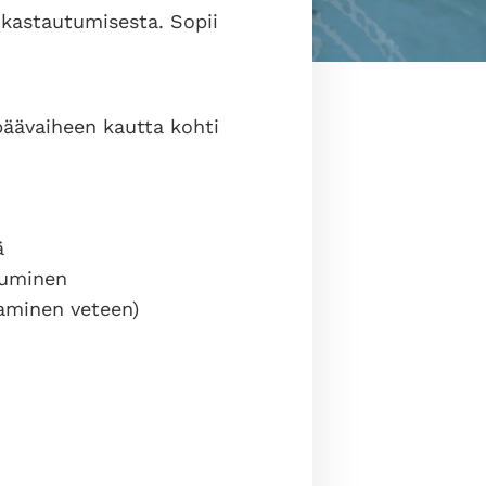
 kastautumisesta. Sopii
ävaiheen kautta kohti
ä
tuminen
taminen veteen)