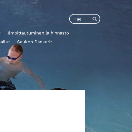
Haku
Hae
t
Ilmoittautuminen ja hinnasto
pailut
Saukon Sankarit