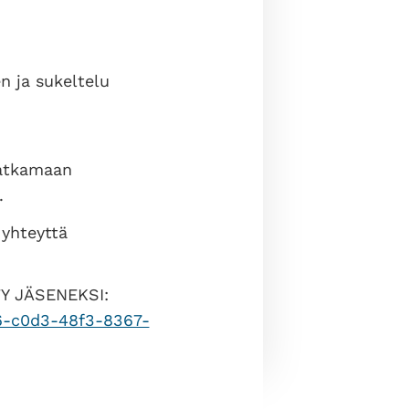
n ja sukeltelu
jatkamaan
.
 yhteyttä
Y JÄSENEKSI:
c66-c0d3-48f3-8367-