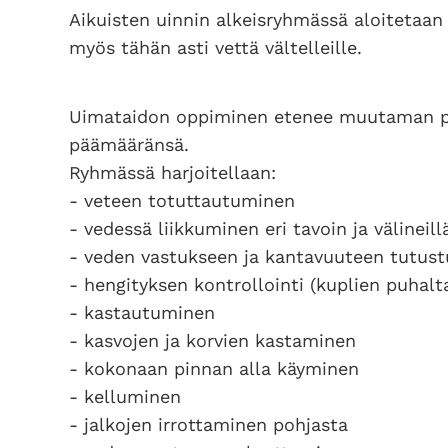
Aikuisten uinnin alkeisryhmässä aloitetaan
myös tähän asti vettä vältelleille.
Uimataidon oppiminen etenee muutaman pä
päämääränsä.
Ryhmässä harjoitellaan:
- veteen totuttautuminen
- vedessä liikkuminen eri tavoin ja välineill
- veden vastukseen ja kantavuuteen tutus
- hengityksen kontrollointi (kuplien puhal
- kastautuminen
- kasvojen ja korvien kastaminen
- kokonaan pinnan alla käyminen
- kelluminen
- jalkojen irrottaminen pohjasta