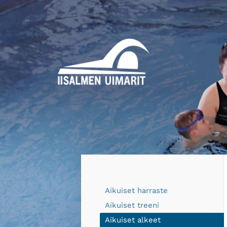
Siirry
sivun
sisältöön
Iisalmen Uimarit ry
Aikuiset harraste
Aikuiset treeni
Aikuiset alkeet