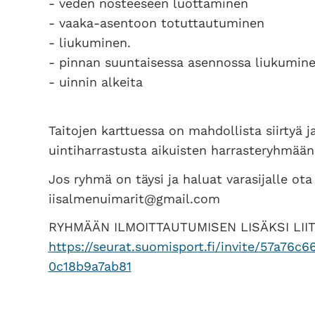
- veden nosteeseen luottaminen
- vaaka-asentoon totuttautuminen
- liukuminen.
- pinnan suuntaisessa asennossa liukumine
- uinnin alkeita
Taitojen karttuessa on mahdollista siirtyä 
uintiharrastusta aikuisten harrasteryhmään
Jos ryhmä on täysi ja haluat varasijalle ota
iisalmenuimarit@gmail.com
RYHMÄÄN ILMOITTAUTUMISEN LISÄKSI LIIT
https://seurat.suomisport.fi/invite/57a76
0c18b9a7ab81