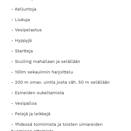
- Kelluntoja
- Liukuja
- Vesipelastus
- Hyppyjä
- Startteja
- Sculling mahallaan ja selällään
- 100m sekauinnin harjoittelu
- 200 m omav. uintia josta väh. 50 m selällään
- Esineiden sukeltamista
- Vesipalloa
- Pelejä ja leikkejä
- Yhdessä toimimista ja toisten uimareiden
huomioon ottamista.