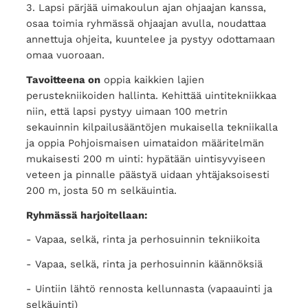
3. Lapsi pärjää uimakoulun ajan ohjaajan kanssa,
osaa toimia ryhmässä ohjaajan avulla, noudattaa
annettuja ohjeita, kuuntelee ja pystyy odottamaan
omaa vuoroaan.
Tavoitteena on
oppia kaikkien lajien
perustekniikoiden hallinta. Kehittää uintitekniikkaa
niin, että lapsi pystyy uimaan 100 metrin
sekauinnin kilpailusääntöjen mukaisella tekniikalla
ja oppia Pohjoismaisen uimataidon määritelmän
mukaisesti 200 m uinti: hypätään uintisyvyiseen
veteen ja pinnalle päästyä uidaan yhtäjaksoisesti
200 m, josta 50 m selkäuintia.
Ryhmässä harjoitellaan:
- Vapaa, selkä, rinta ja perhosuinnin tekniikoita
- Vapaa, selkä, rinta ja perhosuinnin käännöksiä
- Uintiin lähtö rennosta kellunnasta (vapaauinti ja
selkäuinti)