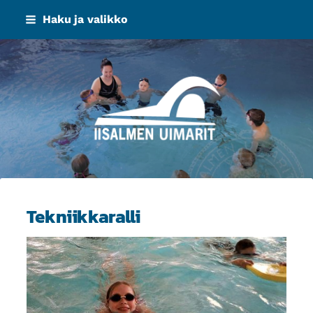
Siirry
Haku ja valikko
sivun
sisältöön
Iisalmen Uimarit ry
Tekniikkaralli