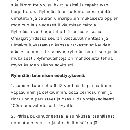
alkulämmittelyn, suihkut ja altailla tapahtuvan
harjoittelun. Ryhmässä on tarkoituksena edetä
uimaliiton ja seuran uimaripolun mukaisesti oppien
monipuolisia vedessä liikkumisen taitoja.
Ryhmässä voi harjoitella 1-2 kertaa viikossa.
Ohjaajat yhdessä seuran vastuuvalmentajan ja
uimakouluvastaavan kanssa tarkastavat kauden
alkaessa uimarille sopivan ryhmän taitotason ja iän
mukaisesti. Ryhmävaihtoja on mahdollista tehdä
myös kauden aikana sovitusti.
Ryhmään tulemisen edellytyksenä:
1. Lapsen tulee olla 9-13 vuotias. Lapsi hallitsee
vapaauinnin ja selkäuinnin, osaa perhosuinnin ja
rintauinnin perusteet ja osaa uida yhtäjaksoisesti
100m omavalintaisella tyylillä.
2. Pärjää pukuhuoneessa ja suihkussa itsenäisesti
noudattaen seuran ja uimahallin sääntöjä.