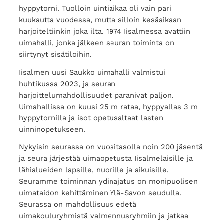
hyppytorni. Tuolloin uintiaikaa oli vain pari
kuukautta vuodessa, mutta silloin kesäaikaan
harjoiteltiinkin joka ilta. 1974 Iisalmessa avattiin
uimahalli, jonka jälkeen seuran toiminta on
siirtynyt sisätiloihin.
Iisalmen uusi Saukko uimahalli valmistui
huhtikussa 2023, ja seuran
harjoittelumahdollisuudet paranivat paljon.
Uimahallissa on kuusi 25 m rataa, hyppyallas 3 m
hyppytornilla ja isot opetusaltaat lasten
uinninopetukseen.
Nykyisin seurassa on vuositasolla noin 200 jäsentä
ja seura järjestää uimaopetusta Iisalmelaisille ja
lähialueiden lapsille, nuorille ja aikuisille.
Seuramme toiminnan ydinajatus on monipuolisen
uimataidon kehittäminen Ylä-Savon seudulla.
Seurassa on mahdollisuus edetä
uimakouluryhmistä valmennusryhmiin ja jatkaa