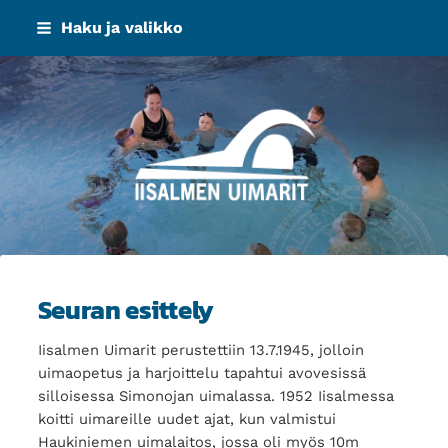
Siirry
Haku ja valikko
sivun
sisältöön
Iisalmen Uimarit ry
Seuran esittely
Iisalmen Uimarit perustettiin 13.7.1945, jolloin
uimaopetus ja harjoittelu tapahtui avovesissä
silloisessa Simonojan uimalassa. 1952 Iisalmessa
koitti uimareille uudet ajat, kun valmistui
Haukiniemen uimalaitos, jossa oli myös 10m