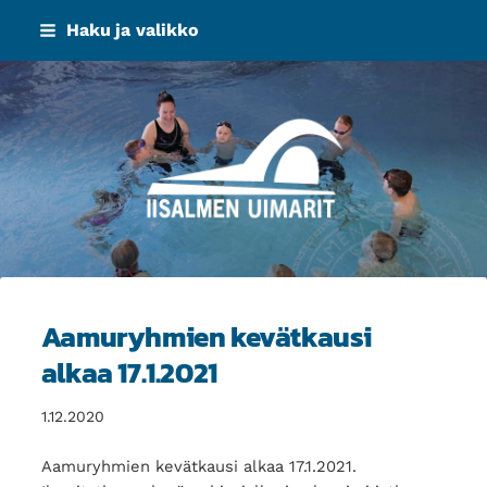
Siirry
Haku ja valikko
sivun
sisältöön
Iisalmen Uimarit ry
Aamuryhmien kevätkausi
alkaa 17.1.2021
1.12.2020
Aamuryhmien kevätkausi alkaa 17.1.2021.