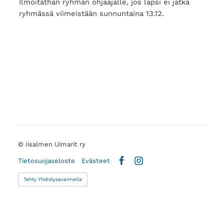
Ilmoitathan ryhmän ohjaajalle, jos lapsi ei jatka
ryhmässä viimeistään sunnuntaina 13.12.
©
Iisalmen Uimarit ry
Tietosuojaseloste
Evästeet
Facebook
Instagram
Tehty Yhdistysavaimella