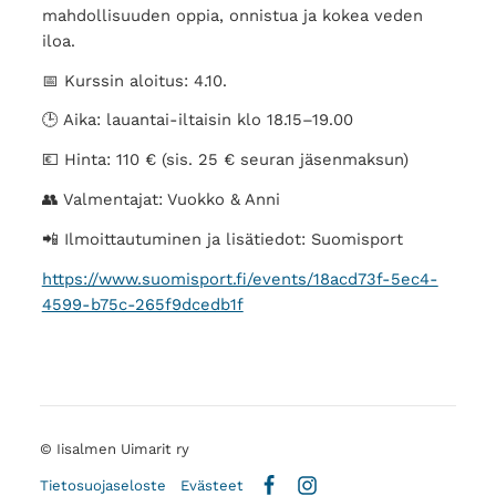
mahdollisuuden oppia, onnistua ja kokea veden
iloa.
📅 Kurssin aloitus: 4.10.
🕒 Aika: lauantai-iltaisin klo 18.15–19.00
💶 Hinta: 110 € (sis. 25 € seuran jäsenmaksun)
👥 Valmentajat: Vuokko & Anni
📲 Ilmoittautuminen ja lisätiedot: Suomisport
https://www.suomisport.fi/events/18acd73f-5ec4-
4599-b75c-265f9dcedb1f
©
Iisalmen Uimarit ry
Tietosuojaseloste
Evästeet