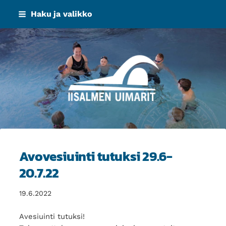
Siirry
Haku ja valikko
sivun
sisältöön
Iisalmen Uimarit ry
Avovesiuinti tutuksi 29.6-
20.7.22
19.6.2022
Avesiuinti tutuksi!