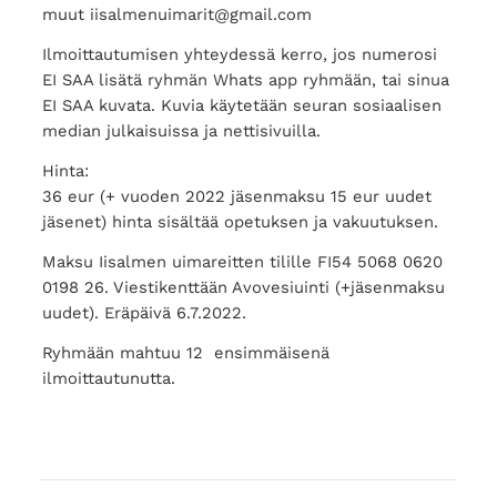
muut iisalmenuimarit@gmail.com
Ilmoittautumisen yhteydessä kerro, jos numerosi
EI SAA lisätä ryhmän Whats app ryhmään, tai sinua
EI SAA kuvata. Kuvia käytetään seuran sosiaalisen
median julkaisuissa ja nettisivuilla.
Hinta:
36 eur (+ vuoden 2022 jäsenmaksu 15 eur uudet
jäsenet) hinta sisältää opetuksen ja vakuutuksen.
Maksu Iisalmen uimareitten tilille FI54 5068 0620
0198 26. Viestikenttään Avovesiuinti (+jäsenmaksu
uudet). Eräpäivä 6.7.2022.
Ryhmään mahtuu 12 ensimmäisenä
ilmoittautunutta.