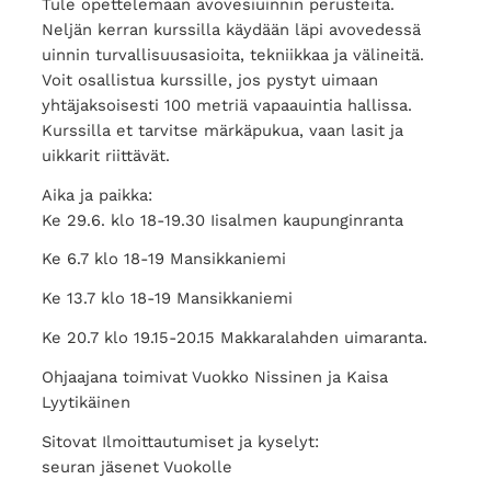
Tule opettelemaan avovesiuinnin perusteita.
Neljän kerran kurssilla käydään läpi avovedessä
uinnin turvallisuusasioita, tekniikkaa ja välineitä.
Voit osallistua kurssille, jos pystyt uimaan
yhtäjaksoisesti 100 metriä vapaauintia hallissa.
Kurssilla et tarvitse märkäpukua, vaan lasit ja
uikkarit riittävät.
Aika ja paikka:
Ke 29.6. klo 18-19.30 Iisalmen kaupunginranta
Ke 6.7 klo 18-19 Mansikkaniemi
Ke 13.7 klo 18-19 Mansikkaniemi
Ke 20.7 klo 19.15-20.15 Makkaralahden uimaranta.
Ohjaajana toimivat Vuokko Nissinen ja Kaisa
Lyytikäinen
Sitovat Ilmoittautumiset ja kyselyt:
seuran jäsenet Vuokolle