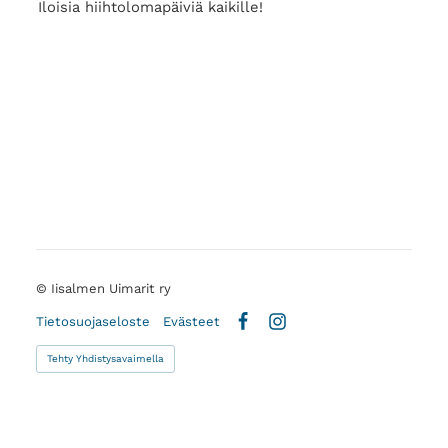
Iloisia hiihtolomapäiviä kaikille!
©
Iisalmen Uimarit ry
Tietosuojaseloste
Evästeet
Facebook
Instagram
Tehty Yhdistysavaimella