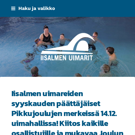
Siirry
Haku ja valikko
sivun
sisältöön
Iisalmen Uimarit ry
Iisalmen uimareiden
syyskauden päättäjäiset
Pikkujoulujen merkeissä 14.12.
uimahallissa! Kiitos kaikille
osallistujille ja mukavaa Joulun