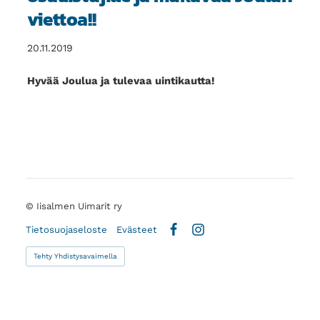
viettoa!!
20.11.2019
Hyvää Joulua ja tulevaa uintikautta!
©
Iisalmen Uimarit ry
Tietosuojaseloste
Evästeet
Facebook
Instagram
Tehty Yhdistysavaimella