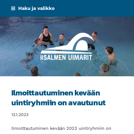
Siirry
Haku ja valikko
sivun
sisältöön
Iisalmen Uimarit ry
Ilmoittautuminen kevään
uintiryhmiin on avautunut
13.1.2023
Ilmoittautuminen kevään 2023 uintiryhmiin on