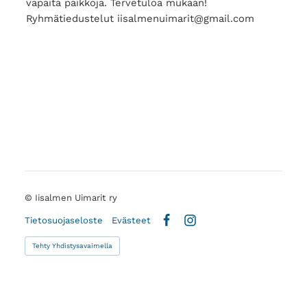
vapaita paikkoja. Tervetuloa mukaan!
Ryhmätiedustelut iisalmenuimarit@gmail.com
©
Iisalmen Uimarit ry
Tietosuojaseloste
Evästeet
Facebook
Instagram
Tehty Yhdistysavaimella