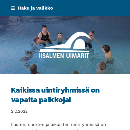
Siirry
Haku ja valikko
sivun
sisältöön
Iisalmen Uimarit ry
Kaikissa uintiryhmissä on
vapaita paikkoja!
2.2.2022
Lasten, nuorten ja aikuisten uintiryhmissä on