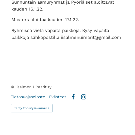
Sunnuntain aamuryhmät ja Pyöriäiset aloittavat
kauden 16.1.22.
Masters aloittaa kauden 17.1.22.
Ryhmissä vielä vapaita paikkoja. Kysy vapaita
paikkoja sähköpostilla iisalmenuimarit@gmail.com
©
Iisalmen Uimarit ry
Tietosuojaseloste
Evästeet
Facebook
Instagram
Tehty Yhdistysavaimella