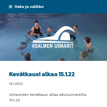
Siirry
Haku ja valikko
sivun
sisältöön
Iisalmen Uimarit ry
Kevätkausi alkaa 15.1.22
15.1.2022
Uimareiden kevätkausi alkaa aikuisuimareilla
15.1.22.