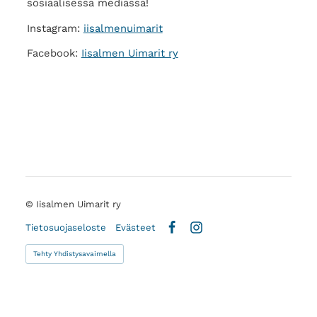
sosiaalisessa mediassa!
Instagram:
iisalmenuimarit
Facebook:
Iisalmen Uimarit ry
©
Iisalmen Uimarit ry
Tietosuojaseloste
Evästeet
Facebook
Instagram
Tehty Yhdistysavaimella