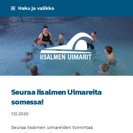
Siirry
Haku ja valikko
sivun
sisältöön
Iisalmen Uimarit ry
Seuraa Iisalmen Uimareita
somessa!
1.12.2020
Seuraa Iisalmen uimareiden toimintaa