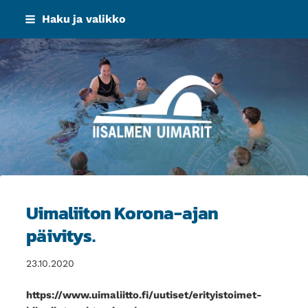
Siirry
Haku ja valikko
sivun
sisältöön
Iisalmen Uimarit ry
Uimaliiton Korona-ajan
päivitys.
23.10.2020
https://www.uimaliitto.fi/uutiset/erityistoimet-