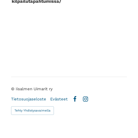
kilpailutapahtumissa/
©
Iisalmen Uimarit ry
Tietosuojaseloste
Evästeet
Facebook
Instagram
Tehty Yhdistysavaimella