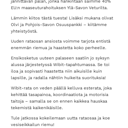
jännittävän palan, jonka hankintaan saimme 40%
EU:n maaseuturahoituksen Ylä-Savon Veturilta.
Lämmin kiitos tästä tuesta! Lisäksi mukana olivat
Olvi ja Pohjois-Savon Osuuspankki – kiitämme
yhteistyöstä.
Uuden rataosan ansiosta voimme tarjota entistä
enemmän riemua ja haastetta koko perheelle.
Ensikosketus uuteen palaseen saatiin jo syksyn
alussa järjestetyssä Wibit-tapahtumassa. Se toi
iloa ja sopivasti haastetta niin aikuisille kuin
lapsille, ja radalla nähtiin huikeita suorituksia!
Wibit-rata on veden päällä kelluva esterata, joka
kehittää tasapainoa, koordinaatiota ja motorisia
taitoja – samalla se on ennen kaikkea hauskaa
tekemistä kaikenikäisille.
Tule jatkossa kokeilemaan uutta rataosaa ja koe
vesiseikkailun riemu!