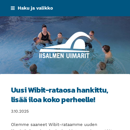
Siirry
Haku ja valikko
sivun
sisältöön
Iisalmen Uimarit ry
Uusi Wibit-rataosa hankittu,
lisää iloa koko perheelle!
3.10.2025
Olemme saaneet Wibit-rataamme uuden