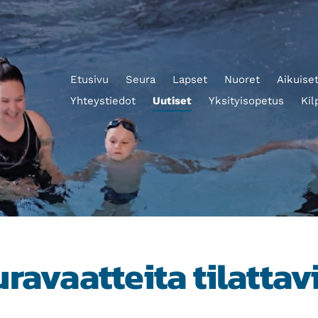
Etusivu
Seura
Lapset
Nuoret
Aikuise
Yhteystiedot
Uutiset
Yksityisopetus
Kil
ravaatteita tilattav