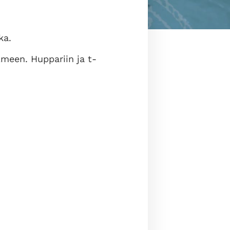
kka.
lmeen. Huppariin ja t-