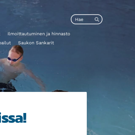
Haku
Hae
t
Ilmoittautuminen ja hinnasto
pailut
Saukon Sankarit
issa!