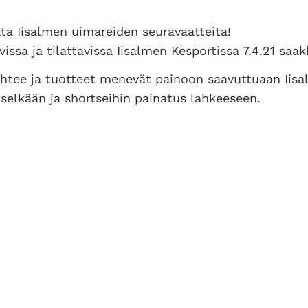
ata Iisalmen uimareiden seuravaatteita!
vissa ja tilattavissa Iisalmen Kesportissa 7.4.21 saa
ähtee ja tuotteet menevät painoon saavuttuaan Iisa
 selkään ja shortseihin painatus lahkeeseen.