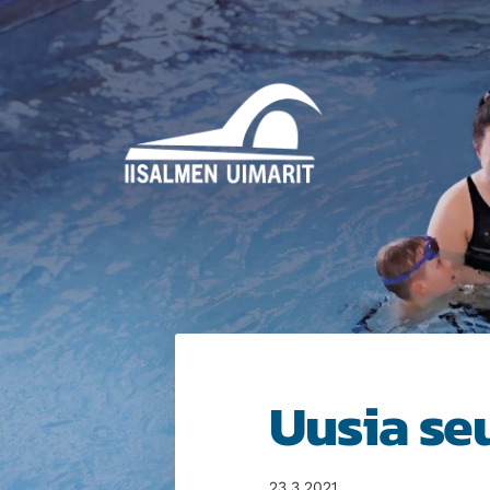
Siirry
sivun
sisältöön
Iisalmen Uimarit ry
Uusia seu
23.3.2021