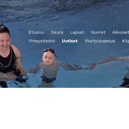
Etusivu
Seura
Lapset
Nuoret
Aikuise
Yhteystiedot
Uutiset
Yksityisopetus
Kil