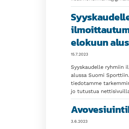
Syyskaudell
ilmoittautu
elokuun alu
15.7.2023
Syyskaudelle ryhmiin 
alussa Suomi Sporttiin
tiedotamme tarkemmin. 
jo tutustua nettisivui
Avovesiuinti
3.6.2023