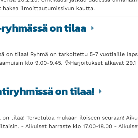
t hakea ilmoittautumissivun kautta.
-ryhmässä on tilaa
ä on tilaa! Ryhmä on tarkoitettu 5-7 vuotiaille laps
aamuisin klo 9.00-9.45. 💦Harjoitukset alkavat 29.1
ntiryhmissä on tilaa!
ä on tilaa! Tervetuloa mukaan iloiseen seuraan! Aik
iltaisin. - Aikuiset harraste klo 17.00-18.00 - Aikuis