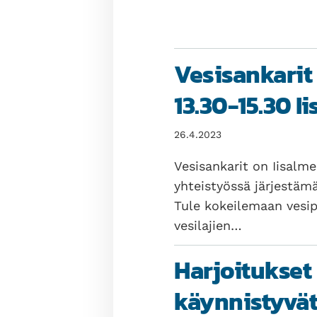
Vesisankarit
13.30-15.30 I
26.4.2023
Vesisankarit on Iisalm
yhteistyössä järjestäm
Tule kokeilemaan vesi
vesilajien…
Harjoitukset
käynnistyvät 