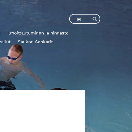
Haku
Hae
t
Ilmoittautuminen ja hinnasto
pailut
Saukon Sankarit