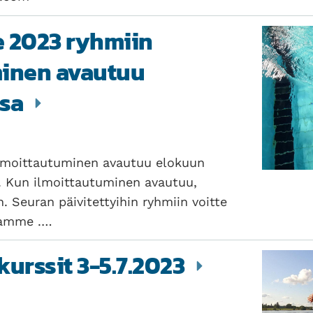
e 2023 ryhmiin
minen avautuu
ssa
ilmoittautuminen avautuu elokuun
. Kun ilmoittautuminen avautuu,
Seuran päivitettyihin ryhmiin voitte
llamme .…
kurssit 3-5.7.2023