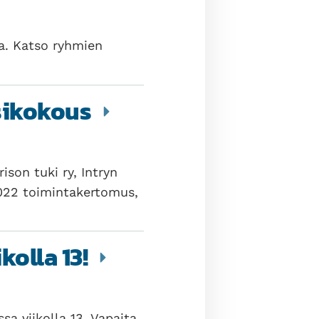
sa. Katso ryhmien
osikokous
son tuki ry, Intryn
2022 toimintakertomus,
kolla 13!
sa viikolla 13. Vapaita