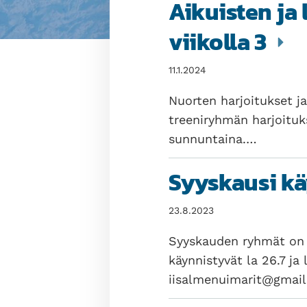
Aikuisten ja
viikolla 3
11.1.2024
Nuorten harjoitukset ja
treeniryhmän harjoituks
sunnuntaina.…
Syyskausi kä
23.8.2023
Syyskauden ryhmät on 
käynnistyvät la 26.7 ja
iisalmenuimarit@gmail