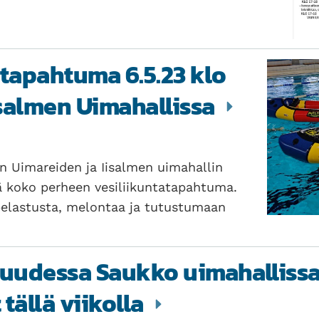
 tapahtuma 6.5.23 klo
isalmen Uimahallissa
en Uimareiden ja Iisalmen uimahallin
ä koko perheen vesiliikuntatapahtuma.
pelastusta, melontaa ja tutustumaan
 uudessa Saukko uimahalliss
tällä viikolla