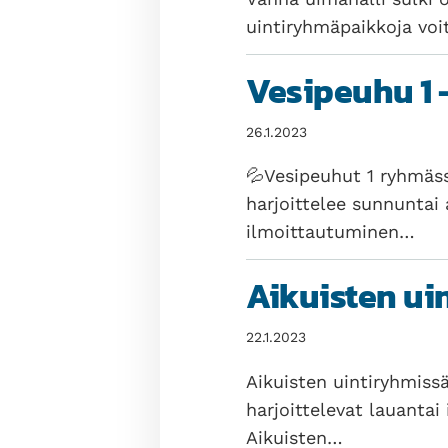
uintiryhmäpaikkoja voi
Vesipeuhu 1 
26.1.2023
💦Vesipeuhut 1 ryhmäss
harjoittelee sunnuntai 
ilmoittautuminen…
Aikuisten ui
22.1.2023
Aikuisten uintiryhmiss
harjoittelevat lauantai 
Aikuisten…