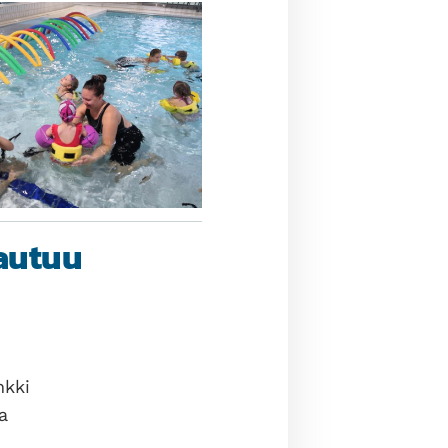
autuu
nkki
a