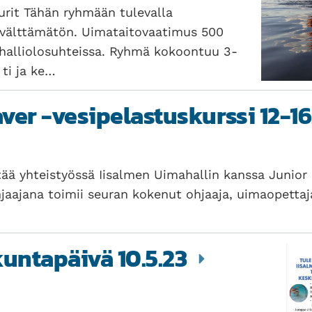
urit Tähän ryhmään tulevalla
 välttämätön. Uimataitovaatimus 500
 halliolosuhteissa. Ryhmä kokoontuu 3-
 ti ja ke…
aver -vesipelastuskurssi 12-1
tää yhteistyössä Iisalmen Uimahallin kanssa Junior 
hjaajana toimii seuran kokenut ohjaaja, uimaopetta
kuntapäivä 10.5.23