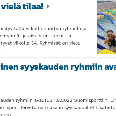
vielä tilaa!
istyy tällä viikolla nuorten ryhmillä ja
enryhmät ja aikuisten treeni- ja
tyvät viikolla 34. Ryhmissä on vielä
…
minen syyskauden ryhmiin av
auden ryhmiin avautuu 1.8.2023 Suomisporttiin. Li
misport Tervetuloa mukaan syyskaudelle! Lisätieto
l.com