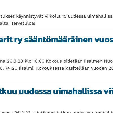
itukset käynnistyvät viikolla 15 uudessa uimahallis
alta. Tervetuloa!
arit ry sääntömääräinen vu
a 26.3.23 klo 10.00 Kokous pidetään Iisalmen Nuori
 36, 74120 Iisalmi. Kokouksessa käsitellään vuoden 
tkuu uudessa uimahallissa vii
vensa 26.2.23. Uintikausi jatkuu uudessa uimahallis