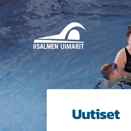
Siirry
sivun
sisältöön
Iisalmen Uimarit ry
Uutiset