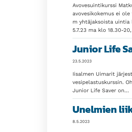
Avovesuintikurssi Matk
avovesikokemus ei ole
m yhtäjaksoista uintia
5.7.23 ma klo 18.30-20,
Junior Life S
23.5.2023
Iisalmen Uimarit järjes
vesipelastuskurssin. O
Junior Life Saver on…
Unelmien lii
8.5.2023