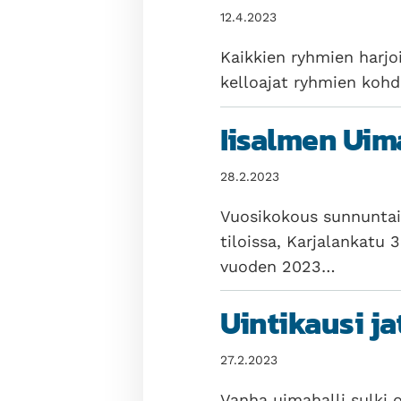
12.4.2023
Kaikkien ryhmien harjo
kelloajat ryhmien kohd
Iisalmen Uim
28.2.2023
Vuosikokous sunnuntain
tiloissa, Karjalankatu
vuoden 2023…
Uintikausi ja
27.2.2023
Vanha uimahalli sulki o