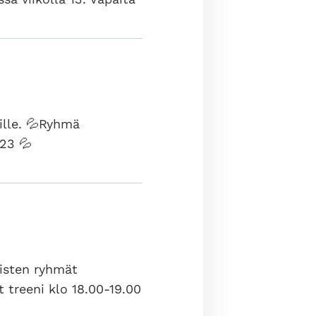
ille. 💦Ryhmä
 23 💦
uisten ryhmät
et treeni klo 18.00-19.00