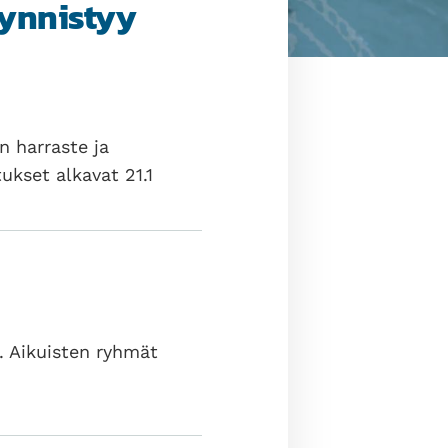
äynnistyy
n harraste ja
ukset alkavat 21.1
. Aikuisten ryhmät