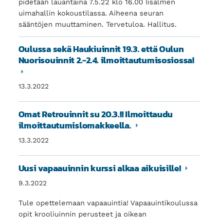
pidetään lauantaina 7.5.22 klo 16.00 Iisalmen
uimahallin kokoustilassa. Aiheena seuran
sääntöjen muuttaminen. Tervetuloa. Hallitus.
Oulussa sekä Haukiuinnit 19.3. että Oulun
Nuorisouinnit 2.-2.4. ilmoittautumisosiossa!
13.3.2022
Omat Retrouinnit su 20.3.!! Ilmoittaudu
ilmoittautumislomakkeella.
13.3.2022
Uusi vapaauinnin kurssi alkaa aikuisille!
9.3.2022
Tule opettelemaan vapaauintia! Vapaauintikoulussa
opit krooliuinnin perusteet ja oikean