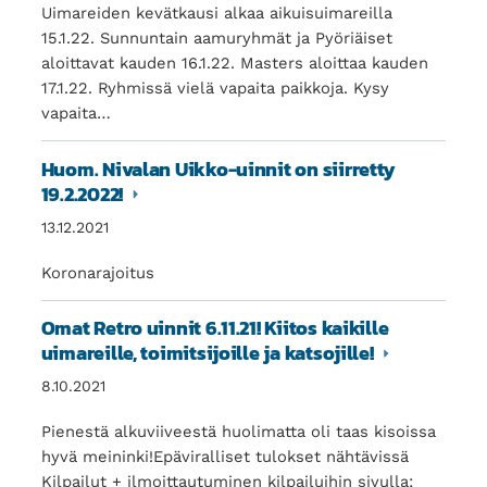
Uimareiden kevätkausi alkaa aikuisuimareilla
15.1.22. Sunnuntain aamuryhmät ja Pyöriäiset
aloittavat kauden 16.1.22. Masters aloittaa kauden
17.1.22. Ryhmissä vielä vapaita paikkoja. Kysy
vapaita…
Huom. Nivalan Uikko-uinnit on siirretty
19.2.2022!
13.12.2021
Koronarajoitus
Omat Retro uinnit 6.11.21! Kiitos kaikille
uimareille, toimitsijoille ja katsojille!
8.10.2021
Pienestä alkuviiveestä huolimatta oli taas kisoissa
hyvä meininki!Epäviralliset tulokset nähtävissä
Kilpailut + ilmoittautuminen kilpailuihin sivulla;