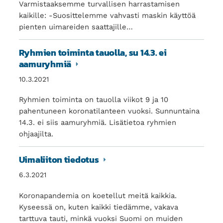
Varmistaaksemme turvallisen harrastamisen
kaikille: -Suosittelemme vahvasti maskin käyttöä
pienten uimareiden saattajille…
Ryhmien toiminta tauolla, su 14.3. ei
aamuryhmiä
10.3.2021
Ryhmien toiminta on tauolla viikot 9 ja 10
pahentuneen koronatilanteen vuoksi. Sunnuntaina
14.3. ei siis aamuryhmiä. Lisätietoa ryhmien
ohjaajilta.
Uimaliiton tiedotus
6.3.2021
Koronapandemia on koetellut meitä kaikkia.
Kyseessä on, kuten kaikki tiedämme, vakava
tarttuva tauti, minkä vuoksi Suomi on muiden