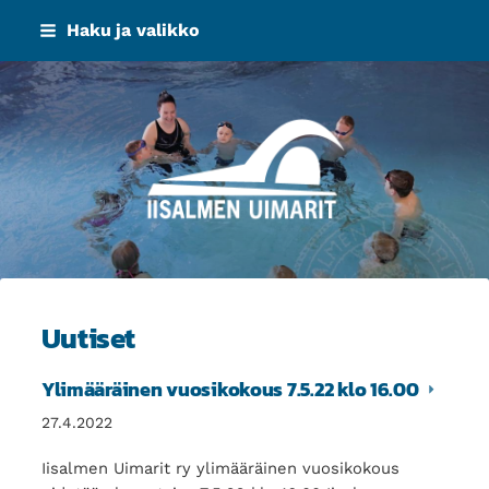
Siirry
Haku ja valikko
sivun
sisältöön
Iisalmen Uimarit ry
Uutiset
Ylimääräinen vuosikokous 7.5.22 klo 16.00
27.4.2022
Iisalmen Uimarit ry ylimääräinen vuosikokous