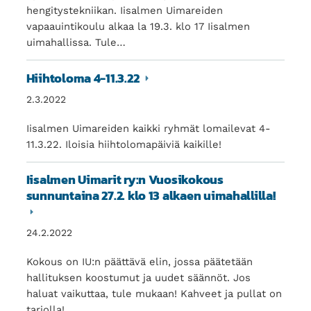
hengitystekniikan. Iisalmen Uimareiden
vapaauintikoulu alkaa la 19.3. klo 17 Iisalmen
uimahallissa. Tule…
Hiihtoloma 4-11.3.22
2.3.2022
Iisalmen Uimareiden kaikki ryhmät lomailevat 4-
11.3.22. Iloisia hiihtolomapäiviä kaikille!
Iisalmen Uimarit ry:n Vuosikokous
sunnuntaina 27.2. klo 13 alkaen uimahallilla!
24.2.2022
Kokous on IU:n päättävä elin, jossa päätetään
hallituksen koostumut ja uudet säännöt. Jos
haluat vaikuttaa, tule mukaan! Kahveet ja pullat on
tarjolla!